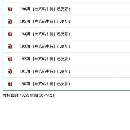
196期 ［叁贰码中特］已更新）
195期 ［叁贰码中特］已更新）
194期 ［叁贰码中特］已更新）
193期 ［叁贰码中特］已更新）
192期 ［叁贰码中特］已更新）
191期 ［叁贰码中特］已更新）
190期 ［叁贰码中特］已更新）
共搜索到了32条信息[ 50 条/页]