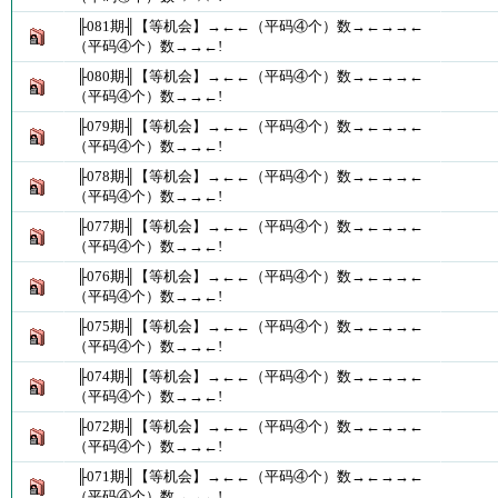
╟081期╢【等机会】→←←（平码④个）数→←→→←
（平码④个）数→→←!
╟080期╢【等机会】→←←（平码④个）数→←→→←
（平码④个）数→→←!
╟079期╢【等机会】→←←（平码④个）数→←→→←
（平码④个）数→→←!
╟078期╢【等机会】→←←（平码④个）数→←→→←
（平码④个）数→→←!
╟077期╢【等机会】→←←（平码④个）数→←→→←
（平码④个）数→→←!
╟076期╢【等机会】→←←（平码④个）数→←→→←
（平码④个）数→→←!
╟075期╢【等机会】→←←（平码④个）数→←→→←
（平码④个）数→→←!
╟074期╢【等机会】→←←（平码④个）数→←→→←
（平码④个）数→→←!
╟072期╢【等机会】→←←（平码④个）数→←→→←
（平码④个）数→→←!
╟071期╢【等机会】→←←（平码④个）数→←→→←
（平码④个）数→→←!