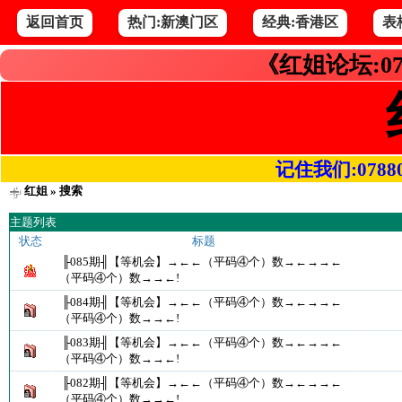
返回首页
热门:新澳门区
经典:香港区
表
《红姐论坛:07
记住我们:078800.
红姐
» 搜索
主题列表
状态
标题
╟085期╢【等机会】→←←（平码④个）数→←→→←
（平码④个）数→→←!
╟084期╢【等机会】→←←（平码④个）数→←→→←
（平码④个）数→→←!
╟083期╢【等机会】→←←（平码④个）数→←→→←
（平码④个）数→→←!
╟082期╢【等机会】→←←（平码④个）数→←→→←
（平码④个）数→→←!