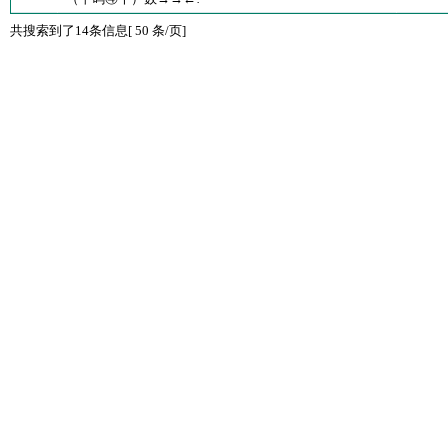
共搜索到了14条信息[ 50 条/页]