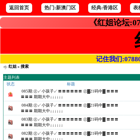
返回首页
热门:新澳门区
经典:香港区
表
《红姐论坛:07
记住我们:078800.
红姐
» 搜索
主题列表
状态
标题
085期:㊣↙小孩子↙〓〓〓〓〓〓 ㊣▓21码中▓ 〓〓〓
〓〓〓 期期大中↓↓↓↓↓↓
084期:㊣↙小孩子↙〓〓〓〓〓〓 ㊣▓21码中▓ 〓〓〓
〓〓〓 期期大中↓↓↓↓↓↓
083期:㊣↙小孩子↙〓〓〓〓〓〓 ㊣▓21码中▓ 〓〓〓
〓〓〓 期期大中↓↓↓↓↓↓
082期:㊣↙小孩子↙〓〓〓〓〓〓 ㊣▓21码中▓ 〓〓〓
〓〓〓 期期大中↓↓↓↓↓↓