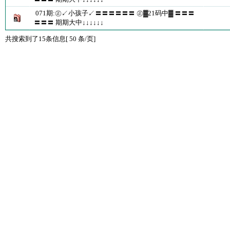
071期:㊣↙小孩子↙〓〓〓〓〓〓 ㊣▓21码中▓ 〓〓〓
〓〓〓 期期大中↓↓↓↓↓↓
共搜索到了15条信息[ 50 条/页]