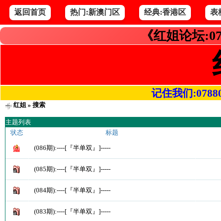
返回首页
热门:新澳门区
经典:香港区
表
《红姐论坛:07
记住我们:078800.
红姐
» 搜索
主题列表
状态
标题
(086期):----[『半单双』]-----
(085期):----[『半单双』]-----
(084期):----[『半单双』]-----
(083期):----[『半单双』]-----