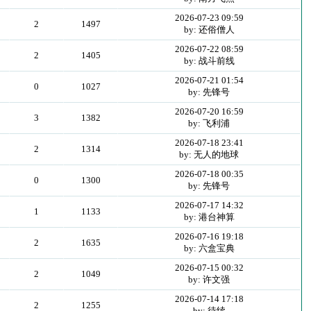
2026-07-23 09:59
2
1497
by: 还俗僧人
2026-07-22 08:59
2
1405
by: 战斗前线
2026-07-21 01:54
0
1027
by: 先锋号
2026-07-20 16:59
3
1382
by: 飞利浦
2026-07-18 23:41
2
1314
by: 无人的地球
2026-07-18 00:35
0
1300
by: 先锋号
2026-07-17 14:32
1
1133
by: 港台神算
2026-07-16 19:18
2
1635
by: 六盒宝典
2026-07-15 00:32
2
1049
by: 许文强
2026-07-14 17:18
2
1255
by: 待续