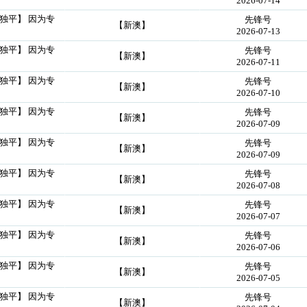
2026-07-14
↓＜【独平】 因为专
先锋号
【新澳】
2026-07-13
↓＜【独平】 因为专
先锋号
【新澳】
2026-07-11
↓＜【独平】 因为专
先锋号
【新澳】
2026-07-10
↓＜【独平】 因为专
先锋号
【新澳】
2026-07-09
↓＜【独平】 因为专
先锋号
【新澳】
2026-07-09
↓＜【独平】 因为专
先锋号
【新澳】
2026-07-08
↓＜【独平】 因为专
先锋号
【新澳】
2026-07-07
↓＜【独平】 因为专
先锋号
【新澳】
2026-07-06
↓＜【独平】 因为专
先锋号
【新澳】
2026-07-05
↓＜【独平】 因为专
先锋号
【新澳】