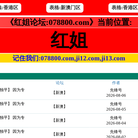
典:香港区
表格:新澳门区
表格:香港区
《红姐论坛:078800.com》当前位置:
红姐
记住我们:078800.com,ji12.com,ji13.com
论坛
作者
↓＜【独平】 因为专
先锋号
【新澳】
2026-08-06
↓＜【独平】 因为专
先锋号
【新澳】
2026-08-05
↓＜【独平】 因为专
先锋号
【新澳】
2026-08-04
↓＜【独平】 因为专
先锋号
【新澳】
2026-08-02