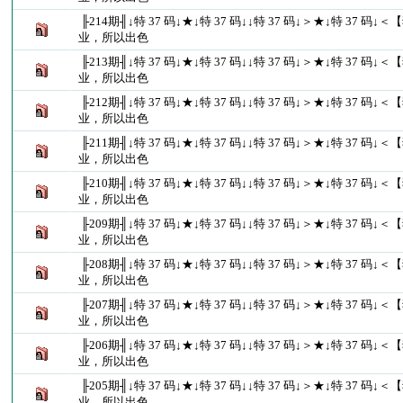
╟214期╢↓特 37 码↓★↓特 37 码↓↓特 37 码↓＞★↓特 37 码
业，所以出色
╟213期╢↓特 37 码↓★↓特 37 码↓↓特 37 码↓＞★↓特 37 码
业，所以出色
╟212期╢↓特 37 码↓★↓特 37 码↓↓特 37 码↓＞★↓特 37 码
业，所以出色
╟211期╢↓特 37 码↓★↓特 37 码↓↓特 37 码↓＞★↓特 37 码
业，所以出色
╟210期╢↓特 37 码↓★↓特 37 码↓↓特 37 码↓＞★↓特 37 码
业，所以出色
╟209期╢↓特 37 码↓★↓特 37 码↓↓特 37 码↓＞★↓特 37 码
业，所以出色
╟208期╢↓特 37 码↓★↓特 37 码↓↓特 37 码↓＞★↓特 37 码
业，所以出色
╟207期╢↓特 37 码↓★↓特 37 码↓↓特 37 码↓＞★↓特 37 码
业，所以出色
╟206期╢↓特 37 码↓★↓特 37 码↓↓特 37 码↓＞★↓特 37 码
业，所以出色
╟205期╢↓特 37 码↓★↓特 37 码↓↓特 37 码↓＞★↓特 37 码
业，所以出色