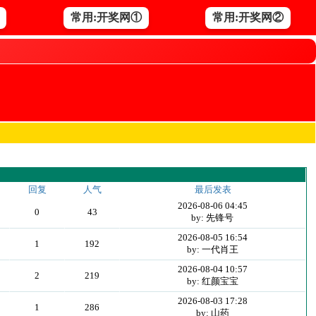
常用:开奖网①
常用:开奖网②
回复
人气
最后发表
2026-08-06 04:45
0
43
by: 先锋号
2026-08-05 16:54
1
192
by: 一代肖王
2026-08-04 10:57
2
219
by: 红颜宝宝
2026-08-03 17:28
1
286
by: 山药