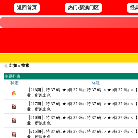
返回首页
热门:新澳门区
经
红姐
» 搜索
主题列表
状态
标题
╟218期╢↓特 37 码↓★↓特 37 码↓↓特 37 码↓＞★↓特 37 码
业，所以出色
╟217期╢↓特 37 码↓★↓特 37 码↓↓特 37 码↓＞★↓特 37 码
业，所以出色
╟216期╢↓特 37 码↓★↓特 37 码↓↓特 37 码↓＞★↓特 37 码
业，所以出色
╟215期╢↓特 37 码↓★↓特 37 码↓↓特 37 码↓＞★↓特 37 码
业，所以出色