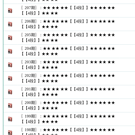
〖207期〗：★★ ★★ ★★【【4段】】★★ ★★ ★★
【【4段】】★★ ★★
〖206期〗：★★ ★★ ★★【【4段】】★★ ★★ ★★
【【4段】】★★ ★★
〖205期〗：★★ ★★ ★★【【4段】】★★ ★★ ★★
【【4段】】★★ ★★
〖204期〗：★★ ★★ ★★【【4段】】★★ ★★ ★★
【【4段】】★★ ★★
〖203期〗：★★ ★★ ★★【【4段】】★★ ★★ ★★
【【4段】】★★ ★★
〖202期〗：★★ ★★ ★★【【4段】】★★ ★★ ★★
【【4段】】★★ ★★
〖201期〗：★★ ★★ ★★【【4段】】★★ ★★ ★★
【【4段】】★★ ★★
〖200期〗：★★ ★★ ★★【【4段】】★★ ★★ ★★
【【4段】】★★ ★★
〖199期〗：★★ ★★ ★★【【4段】】★★ ★★ ★★
【【4段】】★★ ★★
〖198期〗：★★ ★★ ★★【【4段】】★★ ★★ ★★