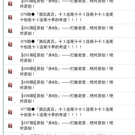
╠203期╣原创『杀Ⅱ合』-------打败老曾，绝对原创！绝
对原创！
079期◆『酒后真言』╋ 3 连尾╋╋ 3 连尾╋╋ 3 连尾
╋创造╋ 3 连尾╋界的奇迹！！！！
╠202期╣原创『杀Ⅱ合』-------打败老曾，绝对原创！绝
对原创！
078期◆『酒后真言』╋ 3 连尾╋╋ 3 连尾╋╋ 3 连尾
╋创造╋ 3 连尾╋界的奇迹！！！！
╠201期╣原创『杀Ⅱ合』-------打败老曾，绝对原创！绝
对原创！
╠200期╣原创『杀Ⅱ合』-------打败老曾，绝对原创！绝
对原创！
╠199期╣原创『杀Ⅱ合』-------打败老曾，绝对原创！绝
对原创！
╠198期╣原创『杀Ⅱ合』-------打败老曾，绝对原创！绝
对原创！
077期◆『酒后真言』╋ 3 连尾╋╋ 3 连尾╋╋ 3 连尾
╋创造╋ 3 连尾╋界的奇迹！！！！
╠197期╣原创『杀Ⅱ合』-------打败老曾，绝对原创！绝
对原创！