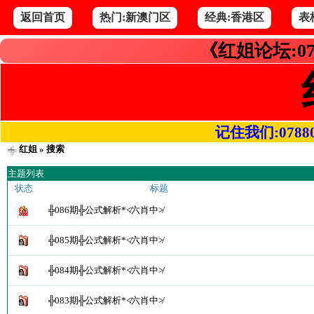
返回首页
热门:新澳门区
经典:香港区
表
《红姐论坛:07
记住我们:078800.
红姐
» 搜索
主题列表
状态
标题
╬086期╬公式解析*≮六肖中≯
╬085期╬公式解析*≮六肖中≯
╬084期╬公式解析*≮六肖中≯
╬083期╬公式解析*≮六肖中≯