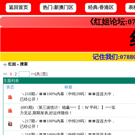
返回首页
热门:新澳门区
经典:香港区
表
《红姐论坛:07
记住我们:078800.
红姐
» 搜索
<<
1
2
>>
[共
2
页]
主题列表
状态
标题
↘218期↙〓〓100%内幕〔中特29码〕〓〓连连大中，
已经公开！
(085期):〈第三波统计〉稳赢===【〔 Ⅳ 平码〕】===实
力见证,期期发表,好运伴随你！
↘217期↙〓〓100%内幕〔中特29码〕〓〓连连大中，
已经公开！
↘216期↙〓〓100%内幕〔中特29码〕〓〓连连大中，