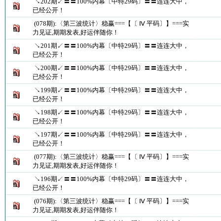
↘202期↙〓〓100%内幕〔中特29码〕〓〓连连大中，
已经公开！
(078期):〈第三波统计〉稳赢===【〔 Ⅳ 平码〕】===实
力见证,期期发表,好运伴随你！
↘201期↙〓〓100%内幕〔中特29码〕〓〓连连大中，
已经公开！
↘200期↙〓〓100%内幕〔中特29码〕〓〓连连大中，
已经公开！
↘199期↙〓〓100%内幕〔中特29码〕〓〓连连大中，
已经公开！
↘198期↙〓〓100%内幕〔中特29码〕〓〓连连大中，
已经公开！
↘197期↙〓〓100%内幕〔中特29码〕〓〓连连大中，
已经公开！
(077期):〈第三波统计〉稳赢===【〔 Ⅳ 平码〕】===实
力见证,期期发表,好运伴随你！
↘196期↙〓〓100%内幕〔中特29码〕〓〓连连大中，
已经公开！
(076期):〈第三波统计〉稳赢===【〔 Ⅳ 平码〕】===实
力见证,期期发表,好运伴随你！