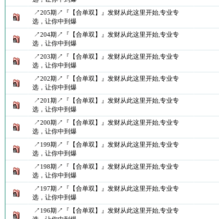
↗205期↗『【合单双】』发财从此这里开始,专业专
选，让你中到爆
↗204期↗『【合单双】』发财从此这里开始,专业专
选，让你中到爆
↗203期↗『【合单双】』发财从此这里开始,专业专
选，让你中到爆
↗202期↗『【合单双】』发财从此这里开始,专业专
选，让你中到爆
↗201期↗『【合单双】』发财从此这里开始,专业专
选，让你中到爆
↗200期↗『【合单双】』发财从此这里开始,专业专
选，让你中到爆
↗199期↗『【合单双】』发财从此这里开始,专业专
选，让你中到爆
↗198期↗『【合单双】』发财从此这里开始,专业专
选，让你中到爆
↗197期↗『【合单双】』发财从此这里开始,专业专
选，让你中到爆
↗196期↗『【合单双】』发财从此这里开始,专业专