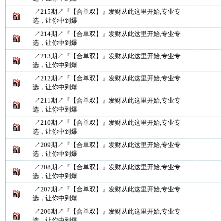
↗215期↗『【合单双】』发财从此这里开始,专业专
选，让你中到爆
↗214期↗『【合单双】』发财从此这里开始,专业专
选，让你中到爆
↗213期↗『【合单双】』发财从此这里开始,专业专
选，让你中到爆
↗212期↗『【合单双】』发财从此这里开始,专业专
选，让你中到爆
↗211期↗『【合单双】』发财从此这里开始,专业专
选，让你中到爆
↗210期↗『【合单双】』发财从此这里开始,专业专
选，让你中到爆
↗209期↗『【合单双】』发财从此这里开始,专业专
选，让你中到爆
↗208期↗『【合单双】』发财从此这里开始,专业专
选，让你中到爆
↗207期↗『【合单双】』发财从此这里开始,专业专
选，让你中到爆
↗206期↗『【合单双】』发财从此这里开始,专业专
选，让你中到爆