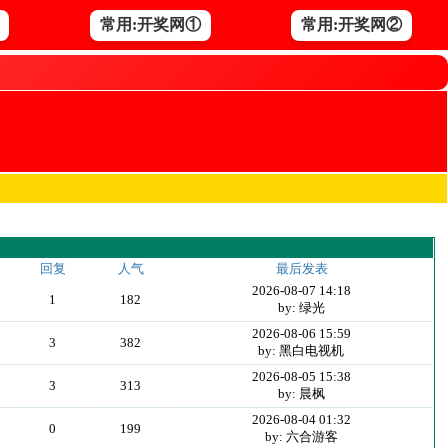
常用:开奖网①
常用:开奖网②
回复
人气
最后发表
2026-08-07 14:18
1
182
by: 绿光
2026-08-06 15:59
3
382
by: 黑白电视机
2026-08-05 15:38
3
313
by: 晨枫
2026-08-04 01:32
0
199
by: 六合游客