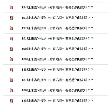
194期;来吉利报到┏右肖右肖┓有熟悉的朋友吗？？
193期;来吉利报到┏右肖右肖┓有熟悉的朋友吗？？
192期;来吉利报到┏右肖右肖┓有熟悉的朋友吗？？
191期;来吉利报到┏右肖右肖┓有熟悉的朋友吗？？
190期;来吉利报到┏右肖右肖┓有熟悉的朋友吗？？
189期;来吉利报到┏右肖右肖┓有熟悉的朋友吗？？
188期;来吉利报到┏右肖右肖┓有熟悉的朋友吗？？
187期;来吉利报到┏右肖右肖┓有熟悉的朋友吗？？
186期;来吉利报到┏右肖右肖┓有熟悉的朋友吗？？
185期;来吉利报到┏右肖右肖┓有熟悉的朋友吗？？