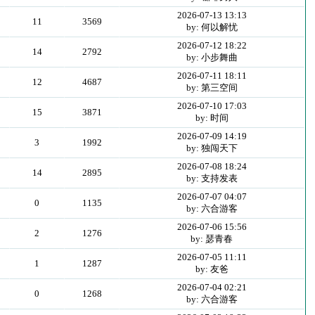
2026-07-13 13:13
11
3569
by: 何以解忧
2026-07-12 18:22
14
2792
by: 小步舞曲
2026-07-11 18:11
12
4687
by: 第三空间
2026-07-10 17:03
15
3871
by: 时间
2026-07-09 14:19
3
1992
by: 独闯天下
2026-07-08 18:24
14
2895
by: 支持发表
2026-07-07 04:07
0
1135
by: 六合游客
2026-07-06 15:56
2
1276
by: 瑟青春
2026-07-05 11:11
1
1287
by: 友爸
2026-07-04 02:21
0
1268
by: 六合游客