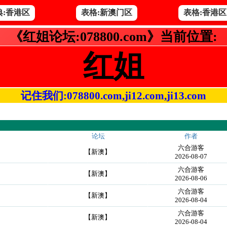
典:香港区
表格:新澳门区
表格:香港区
《红姐论坛:078800.com》当前位置:
红姐
记住我们:078800.com,ji12.com,ji13.com
论坛
作者
六合游客
【新澳】
2026-08-07
六合游客
【新澳】
2026-08-06
六合游客
【新澳】
2026-08-04
六合游客
【新澳】
2026-08-04