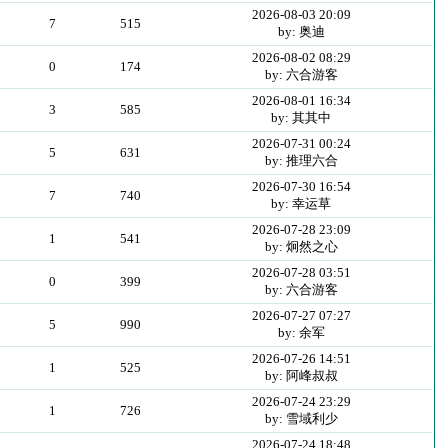
2026-08-03 20:09
7
515
by: 奥迪
2026-08-02 08:29
0
174
by: 六合游客
2026-08-01 16:34
3
585
by: 其其中
2026-07-31 00:24
5
631
by: 推理六合
2026-07-30 16:54
7
740
by: 幸运草
2026-07-28 23:09
1
541
by: 炯然之心
2026-07-28 03:51
0
399
by: 六合游客
2026-07-27 07:27
5
990
by: 余军
2026-07-26 14:51
1
525
by: 阿峰叔叔
2026-07-24 23:29
1
726
by: 雪域利少
2026-07-24 18:48