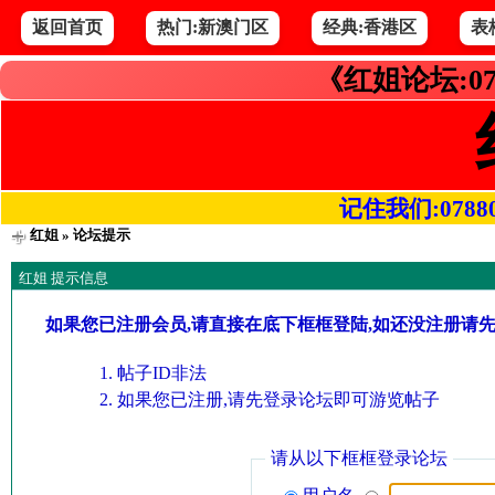
返回首页
热门:新澳门区
经典:香港区
表
《红姐论坛:07
记住我们:078800.
红姐
» 论坛提示
红姐 提示信息
如果您已注册会员,请直接在底下框框登陆,如还没注册请
帖子ID非法
如果您已注册,请先登录论坛即可游览帖子
请从以下框框登录论坛