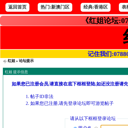
返回首页
热门:新澳门区
经典:香港区
表
《红姐论坛:07
记住我们:078800.
红姐
» 论坛提示
红姐 提示信息
如果您已注册会员,请直接在底下框框登陆,如还没注册请
帖子ID非法
如果您已注册,请先登录论坛即可游览帖子
请从以下框框登录论坛