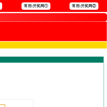
常用:开奖网①
常用:开奖网②