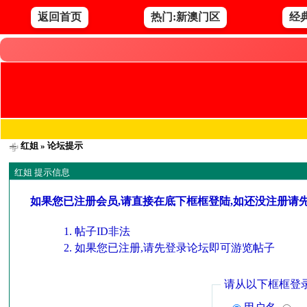
返回首页
热门:新澳门区
经
红姐
» 论坛提示
红姐 提示信息
如果您已注册会员,请直接在底下框框登陆,如还没注册请
帖子ID非法
如果您已注册,请先登录论坛即可游览帖子
请从以下框框登