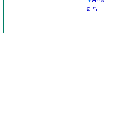
用户名
密 码