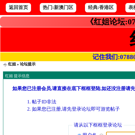
返回首页
热门:新澳门区
经典:香港区
表
《红姐论坛:07
记住我们:078800.
红姐
» 论坛提示
红姐 提示信息
如果您已注册会员,请直接在底下框框登陆,如还没注册请
帖子ID非法
如果您已注册,请先登录论坛即可游览帖子
请从以下框框登录论坛