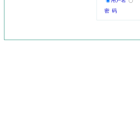
用户名
密 码