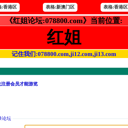
典:香港区
表格:新澳门区
表格:香港区
《红姐论坛:078800.com》当前位置:
红姐
记住我们:078800.com,ji12.com,ji13.com
先注册会员才能游览
录论坛