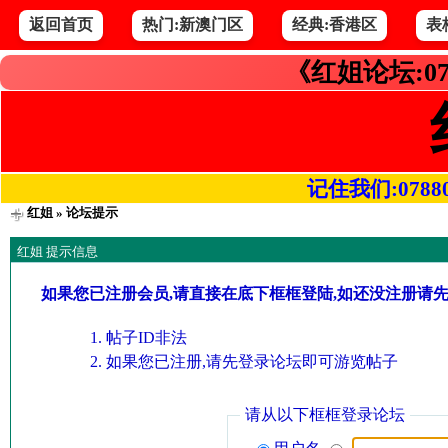
返回首页
热门:新澳门区
经典:香港区
表
《红姐论坛:07
记住我们:078800.
红姐
» 论坛提示
红姐 提示信息
如果您已注册会员,请直接在底下框框登陆,如还没注册请
帖子ID非法
如果您已注册,请先登录论坛即可游览帖子
请从以下框框登录论坛