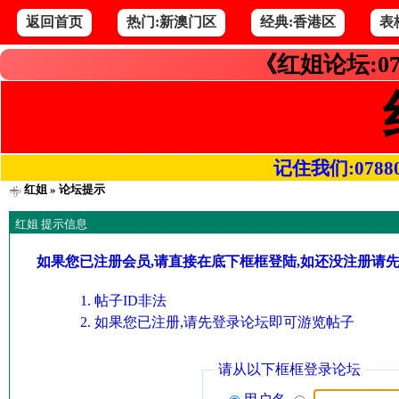
返回首页
热门:新澳门区
经典:香港区
表
《红姐论坛:07
记住我们:078800.
红姐
» 论坛提示
红姐 提示信息
如果您已注册会员,请直接在底下框框登陆,如还没注册请
帖子ID非法
如果您已注册,请先登录论坛即可游览帖子
请从以下框框登录论坛