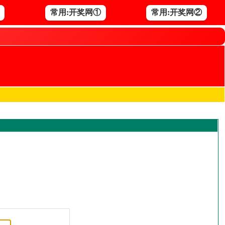
常用:开奖网①
常用:开奖网②