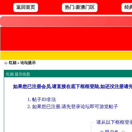
返回首页
热门:新澳门区
经
红姐
» 论坛提示
红姐 提示信息
如果您已注册会员,请直接在底下框框登陆,如还没注册请
帖子ID非法
如果您已注册,请先登录论坛即可游览帖子
请从以下框框登