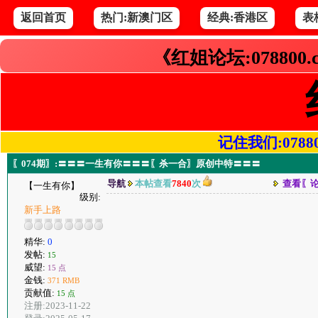
返回首页
热门:新澳门区
经典:香港区
表
《红姐论坛:078800
记住我们:078800.
〖074期〗:〓〓〓一生有你〓〓〓〖杀一合〗原创中特〓〓〓
导航
本帖查看
7840
次
查看〖
【一生有你】
级别:
新手上路
精华:
0
发帖:
15
威望:
15 点
金钱:
371 RMB
贡献值:
15 点
注册:2023-11-22