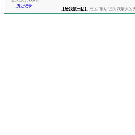
登录:2025-05-16
历史记录
【给我顶一帖】
您的“顶贴”是对我最大的支持