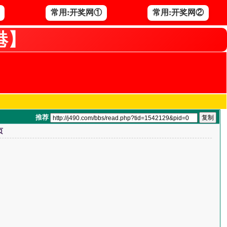
常用:开奖网①
常用:开奖网②
港】
推荐
页