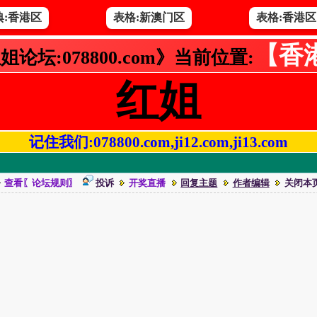
典:香港区
表格:新澳门区
表格:香港区
【香
姐论坛:078800.com》当前位置:
红姐
记住我们:078800.com,ji12.com,ji13.com
查看〖论坛规则〗
投诉
开奖直播
回复主题
作者编辑
关闭本