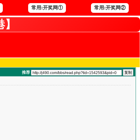
常用:开奖网①
常用:开奖网②
港】
推荐