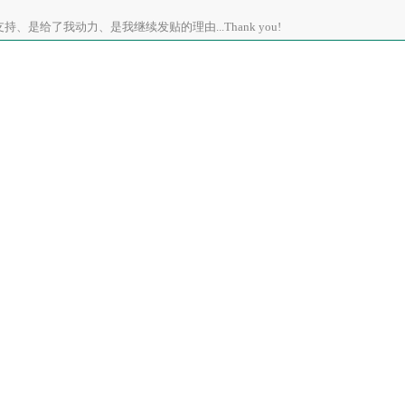
、是给了我动力、是我继续发贴的理由...Thank you!