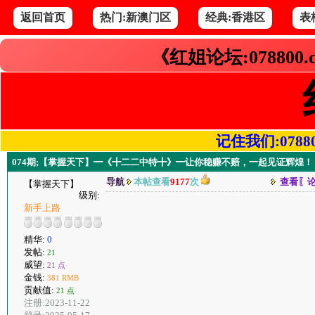
返回首页
热门:新澳门区
经典:香港区
表
《红姐论坛:078800
记住我们:078800.
074期;【掌握天下】━《╋二二中特╋》━让你稳赚不赔，一起见证辉煌！
导航
本帖查看
9177
次
查看〖
【掌握天下】
级别:
新手上路
精华:
0
发帖:
21
威望:
21 点
金钱:
381 RMB
贡献值:
21 点
注册:2023-11-22