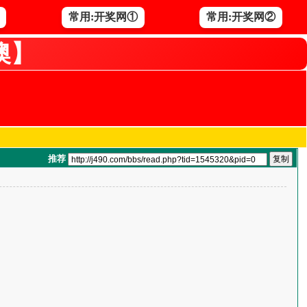
常用:开奖网①
常用:开奖网②
澳】
推荐