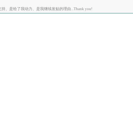
、是给了我动力、是我继续发贴的理由...Thank you!