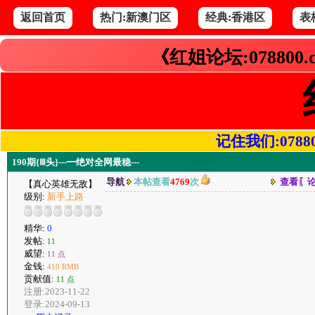
返回首页
热门:新澳门区
经典:香港区
表
《红姐论坛:078800
记住我们:078800.
190期{Ⅲ头}---━绝对全网最稳---
导航
本帖查看
4769
次
查看〖
【真心英雄无敌】
级别:
新手上路
精华:
0
发帖:
11
威望:
11 点
金钱:
410 RMB
贡献值:
11 点
注册:2023-11-22
登录:2024-09-13