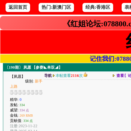
返回首页
热门:新澳门区
经典:香港区
表
《红姐论坛:078800
记住我们:078800.
〔190期〕 夙愿 【参赛◣单双◢】
导航
本帖查看
2116
次
查看〖
【夙愿】
级别:
新手
上路
精华:
0
发帖:
334
威望:
334 点
金钱:
269 RMB
贡献值:
334 点
注册:2023-11-22